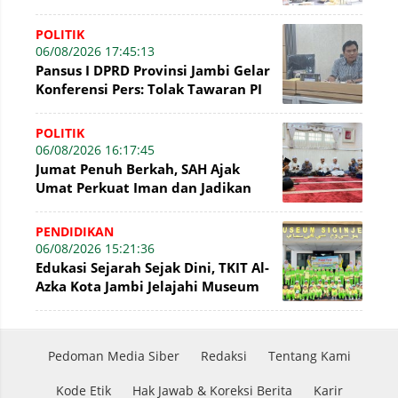
POLITIK
06/08/2026 17:45:13
Pansus I DPRD Provinsi Jambi Gelar
Konferensi Pers: Tolak Tawaran PI
7% PetroChina, Siap Gandeng KPK
POLITIK
06/08/2026 16:17:45
Jumat Penuh Berkah, SAH Ajak
Umat Perkuat Iman dan Jadikan
Akhlak sebagai Landasan
Membangun Bangsa
PENDIDIKAN
06/08/2026 15:21:36
Edukasi Sejarah Sejak Dini, TKIT Al-
Azka Kota Jambi Jelajahi Museum
Siginjei
Pedoman Media Siber
Redaksi
Tentang Kami
Kode Etik
Hak Jawab & Koreksi Berita
Karir