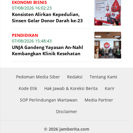
EKONOMI BISNIS
07/08/2026 16:02:23
Konsisten Alirkan Kepedulian,
Sinsen Gelar Donor Darah ke-23
dalam Perayaan Anniversary
Sinsen
PENDIDIKAN
07/08/2026 15:48:43
UNJA Gandeng Yayasan An-Nahl
Kembangkan Klinik Kesehatan
Pesantren
Pedoman Media Siber
Redaksi
Tentang Kami
Kode Etik
Hak Jawab & Koreksi Berita
Karir
SOP Perlindungan Wartawan
Media Partner
Disclaimer
© 2026 jamberita.com