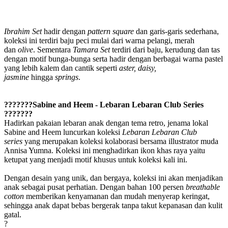
Ibrahim Set
hadir dengan
pattern square
dan garis-garis sederhana,
koleksi ini terdiri baju peci mulai dari warna pelangi, merah
dan
olive
. Sementara
Tamara Set
terdiri dari baju, kerudung dan tas
dengan motif bunga-bunga serta hadir dengan berbagai warna pastel
yang lebih kalem dan cantik seperti
aster, daisy,
jasmine
hingga
springs
.
???????Sabine and Heem - Lebaran Lebaran Club Series
???????
Hadirkan pakaian lebaran anak dengan tema retro, jenama lokal
Sabine and Heem luncurkan koleksi
Lebaran Lebaran Club
series
yang merupakan koleksi kolaborasi bersama illustrator muda
Annisa Yumna. Koleksi ini menghadirkan ikon khas raya yaitu
ketupat yang menjadi motif khusus untuk koleksi kali ini.
Dengan desain yang unik, dan bergaya, koleksi ini akan menjadikan
anak sebagai pusat perhatian. Dengan bahan 100 persen
breathable
cotton
memberikan kenyamanan dan mudah menyerap keringat,
sehingga anak dapat bebas bergerak tanpa takut kepanasan dan kulit
gatal.
?