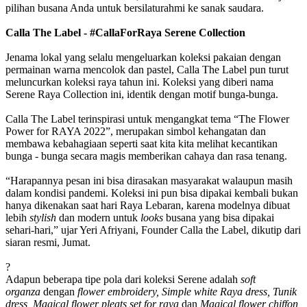
pilihan busana Anda untuk bersilaturahmi ke sanak saudara.
Calla The Label - #CallaForRaya Serene Collection
Jenama lokal yang selalu mengeluarkan koleksi pakaian dengan
permainan warna mencolok dan pastel, Calla The Label pun turut
meluncurkan koleksi raya tahun ini. Koleksi yang diberi nama
Serene Raya Collection ini, identik dengan motif bunga-bunga.
Calla The Label terinspirasi untuk mengangkat tema “The Flower
Power for RAYA 2022”, merupakan simbol kehangatan dan
membawa kebahagiaan seperti saat kita kita melihat kecantikan
bunga - bunga secara magis memberikan cahaya dan rasa tenang.
“Harapannya pesan ini bisa dirasakan masyarakat walaupun masih
dalam kondisi pandemi. Koleksi ini pun bisa dipakai kembali bukan
hanya dikenakan saat hari Raya Lebaran, karena modelnya dibuat
lebih
stylish
dan modern untuk
looks
busana yang bisa dipakai
sehari-hari,” ujar Yeri Afriyani, Founder Calla the Label, dikutip dari
siaran resmi, Jumat.
?
Adapun beberapa tipe pola dari koleksi Serene adalah
soft
organza
dengan
flower embroidery, Simple white Raya dress, Tunik
dress, Magical flower pleats set for raya
dan
Magical flower chiffon