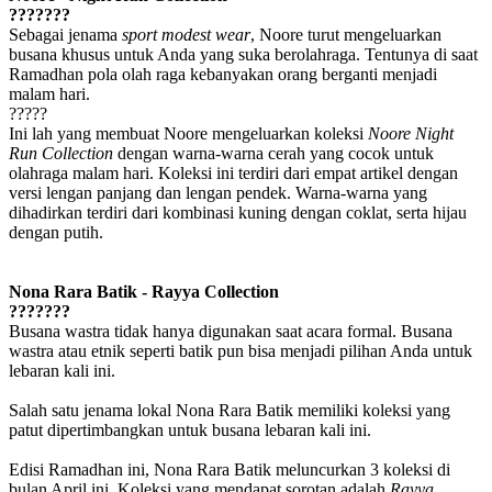
???????
Sebagai jenama
sport modest wear
, Noore turut mengeluarkan
busana khusus untuk Anda yang suka berolahraga. Tentunya di saat
Ramadhan pola olah raga kebanyakan orang berganti menjadi
malam hari.
?????
Ini lah yang membuat Noore mengeluarkan koleksi
Noore Night
Run Collection
dengan warna-warna cerah yang cocok untuk
olahraga malam hari. Koleksi ini terdiri dari empat artikel dengan
versi lengan panjang dan lengan pendek. Warna-warna yang
dihadirkan terdiri dari kombinasi kuning dengan coklat, serta hijau
dengan putih.
Nona Rara Batik - Rayya Collection
???????
Busana wastra tidak hanya digunakan saat acara formal. Busana
wastra atau etnik seperti batik pun bisa menjadi pilihan Anda untuk
lebaran kali ini.
Salah satu jenama lokal Nona Rara Batik memiliki koleksi yang
patut dipertimbangkan untuk busana lebaran kali ini.
Edisi Ramadhan ini, Nona Rara Batik meluncurkan 3 koleksi di
bulan April ini. Koleksi yang mendapat sorotan adalah
Rayya