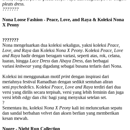
pleats dress.
???????
Nona Loose Fashion - Peace, Love, and Raya & Koleksi Nona
X Peony
???????
Nona mengeluarkan dua koleksi sekaligus, yakni koleksi
Peace,
Love, and Raya
dan Koleksi
Nona X Peony
. Koleksi
Peace, Love
and Raya
hadir dengan beragam variasi, seperti atas, rok, celana,
luaran, hingga
Lace Dress
dan
Abaya Dress
, dan berbagai
variasi
knitwear
yang digadang sebagai busana terlaris dari Nona.
Koleksi ini menggunakan motif
print
dengan inspirasi dari
meriahnya festival Ramadhan dengan sedikit sentuhan aliran
seni
psychedelics
. Koleks
i Peace, Love and Raya
terdiri dari dua
versi yang dirilis secara terpisah, versi yang lebih feminin dan juga
versi lebih
edgy
dan
chic
bagi yang menyukai setelan set.
?
Sementara itu, koleksi
Nona X Peony
kali ini meluncurkan sepatu
dan sandal berbahan velvet dan aksen berlian yang memberikan
kesan mewah.
Noore - Night Run Collection