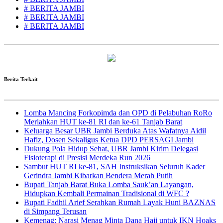
# BERITA JAMBI
# BERITA JAMBI
# BERITA JAMBI
Berita Terkait
Lomba Mancing Forkopimda dan OPD di Pelabuhan RoRo
Meriahkan HUT ke-81 RI dan ke-61 Tanjab Barat
Keluarga Besar UBR Jambi Berduka Atas Wafatnya Aidil
Hafiz, Dosen Sekaligus Ketua DPD PERSAGI Jambi
Dukung Pola Hidup Sehat, UBR Jambi Kirim Delegasi
Fisioterapi di Presisi Merdeka Run 2026
Sambut HUT RI ke-81, SAH Instruksikan Seluruh Kader
Gerindra Jambi Kibarkan Bendera Merah Putih
Bupati Tanjab Barat Buka Lomba Sauk’an Layangan,
Hidupkan Kembali Permainan Tradisional di WFC ?
Bupati Fadhil Arief Serahkan Rumah Layak Huni BAZNAS
di Simpang Terusan
Kemenag: Narasi Menag Minta Dana Haji untuk IKN Hoaks