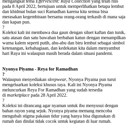
mengangkat tema
Effervescent: Raya Collection
yang telah rilis
pada 8 April 2022, bertujuan untuk memperlihatkan betapa lembut
dan khidmat bulan suci Ramadhan karena kita semua bisa
merasakan kegembiraan bersama orang-orang terkasih di mana saja
dan kapan pun.
?
Koleksi kali ini membawa dua gaun dengan siluet kaftan dan tunik,
satu atasan dan satu bawahan berbahan katun dengan menampilkan
warna kalem seperti putih, abu-abu dan biru lembut sebagai simbol
ketenangan, kebahagiaan, dan kedekatan kita dalam menyambut
hari Raya ini walaupun masih berada dalam situasi pandemi.
Nyonya Piyama - Reya for Ramadhan
?
Walaupun menyediakan
sleepwear
, Nyonya Piyama pun turut
mengeluarkan koleksi khusus raya. Kali ini Nyonya Piyama
meluncurkan Reya For Ramadhan yang sudah tersedia
di
marketplace
pada 28 April 2022.
?
Koleksi ini dirancang agar nyaman untuk ibu menyusui dengan
bahan rayon yang sejuk. Nyonya piyama memang mencoba
mengubah stigma pakaian tidur yang hanya bisa digunakan di
rumah dan dinilai tidak cocok untuk kegiatan di luar rumah.