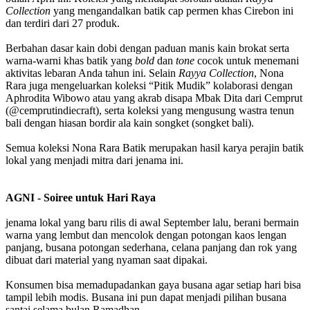
Collection
yang mengandalkan batik cap permen khas Cirebon ini
dan terdiri dari 27 produk.
Berbahan dasar kain dobi dengan paduan manis kain brokat serta
warna-warni khas batik yang
bold
dan
tone
cocok untuk menemani
aktivitas lebaran Anda tahun ini. Selain
Rayya Collection
, Nona
Rara juga mengeluarkan koleksi “Pitik Mudik” kolaborasi dengan
Aphrodita Wibowo atau yang akrab disapa Mbak Dita dari Cemprut
(@cemprutindiecraft), serta koleksi yang mengusung wastra tenun
bali dengan hiasan bordir ala kain songket (songket bali).
Semua koleksi Nona Rara Batik merupakan hasil karya perajin batik
lokal yang menjadi mitra dari jenama ini.
AGNI - Soiree untuk Hari Raya
jenama lokal yang baru rilis di awal September lalu, berani bermain
warna yang lembut dan mencolok dengan potongan kaos lengan
panjang, busana potongan sederhana, celana panjang dan rok yang
dibuat dari material yang nyaman saat dipakai.
Konsumen bisa memadupadankan gaya busana agar setiap hari bisa
tampil lebih modis. Busana ini pun dapat menjadi pilihan busana
santai selama bulan Ramadhan.